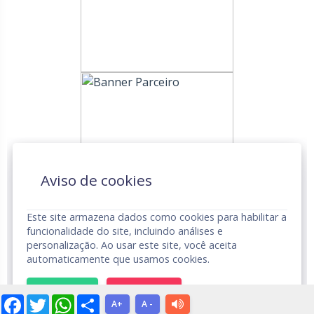
Aviso de cookies
Este site armazena dados como cookies para habilitar a
funcionalidade do site, incluindo análises e
personalização. Ao usar este site, você aceita
automaticamente que usamos cookies.
UNDIME © Todos os Direitos Reservados.
Aviso de Privacidade
ACEITAR
RECUSAR
Facebook
Twitter
WhatsApp
Share
A+
A -