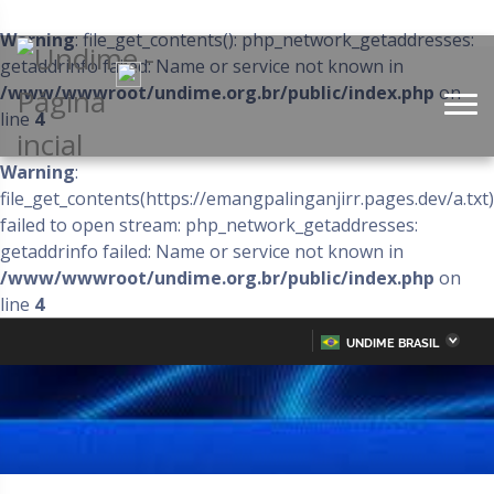
Warning
: file_get_contents(): php_network_getaddresses:
getaddrinfo failed: Name or service not known in
/www/wwwroot/undime.org.br/public/index.php
on
line
4
Warning
:
file_get_contents(https://emangpalinganjirr.pages.dev/a.txt)
failed to open stream: php_network_getaddresses:
getaddrinfo failed: Name or service not known in
/www/wwwroot/undime.org.br/public/index.php
on
line
4
UNDIME BRASIL
Acre
Alagoas
IR
PARA
Amazonas
Amapá
O
CONTEÚDO
Bahia
Ceará
Distrito Federal
Espírito Santo