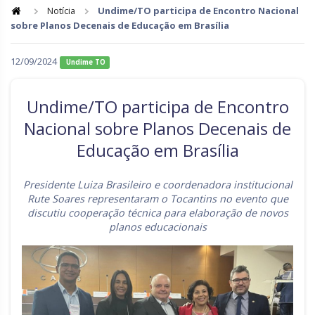
Notícia
Undime/TO participa de Encontro Nacional
sobre Planos Decenais de Educação em Brasília
Goiás
Maranhão
Minas Gerais
Mato Grosso do Sul
12/09/2024
Undime TO
Mato Grosso
Pará
Undime/TO participa de Encontro
Paraíba
Pernambuco
Nacional sobre Planos Decenais de
Piauí
Paraná
Educação em Brasília
Rio de Janeiro
Rio Grande do Norte
Presidente Luiza Brasileiro e coordenadora institucional
Rondônia
Roraima
Rute Soares representaram o Tocantins no evento que
discutiu cooperação técnica para elaboração de novos
Rio Grande do Sul
Sergipe
planos educacionais
Santa Catarina
São Paulo
Tocantins