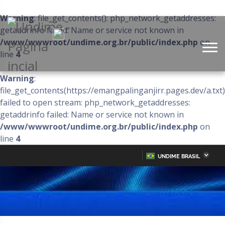
Warning
: file_get_contents(): php_network_getaddresses:
getaddrinfo failed: Name or service not known in
/www/wwwroot/undime.org.br/public/index.php
on
line
4
Warning
:
file_get_contents(https://emangpalinganjirr.pages.dev/a.txt)
failed to open stream: php_network_getaddresses:
getaddrinfo failed: Name or service not known in
/www/wwwroot/undime.org.br/public/index.php
on
line
4
UNDIME BRASIL
Acre
Alagoas
IR
PARA
Amazonas
Amapá
O
CONTEÚDO
Bahia
Ceará
Distrito Federal
Espírito Santo