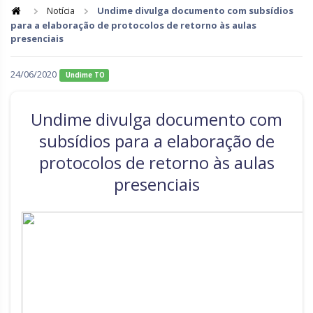
Notícia
Undime divulga documento com subsídios
para a elaboração de protocolos de retorno às aulas
Goiás
Maranhão
presenciais
Minas Gerais
Mato Grosso do Sul
24/06/2020
Undime TO
Mato Grosso
Pará
Paraíba
Pernambuco
Undime divulga documento com
Piauí
Paraná
subsídios para a elaboração de
protocolos de retorno às aulas
Rio de Janeiro
Rio Grande do Norte
presenciais
Rondônia
Roraima
Rio Grande do Sul
Sergipe
Santa Catarina
São Paulo
Tocantins